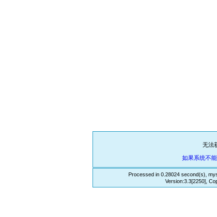
无法
如果系统不
Processed in 0.28024 second(s), mys
Version:3.3[2250], Co