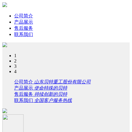
公司简介
产品展示
售后服务
联系我们
1
2
3
4
公司简介
山东贝特重工股份有限公司
产品展示
使命特殊的贝特
售后服务
持续创新的贝特
联系我们
全国客户服务热线