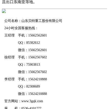
且出口东南亚等地。
公司名称：山东贝特重工股份有限公司
24小时全国客服热线：
王经理 手机：15662562601
QQ：85382612
微信：15662562601
徐经理 手机：15662567602
QQ：75903813
微信：15662567602
李经理 手机：15624210888
QQ：82308689
微信：15624210888
官方网站：www.3gqk.com
座 机：0536-4101777