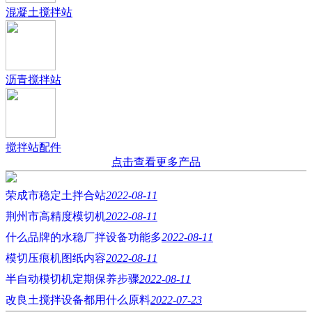
混凝土搅拌站
沥青搅拌站
搅拌站配件
点击查看更多产品
荣成市稳定土拌合站
2022-08-11
荆州市高精度模切机
2022-08-11
什么品牌的水稳厂拌设备功能多
2022-08-11
模切压痕机图纸内容
2022-08-11
半自动模切机定期保养步骤
2022-08-11
改良土搅拌设备都用什么原料
2022-07-23