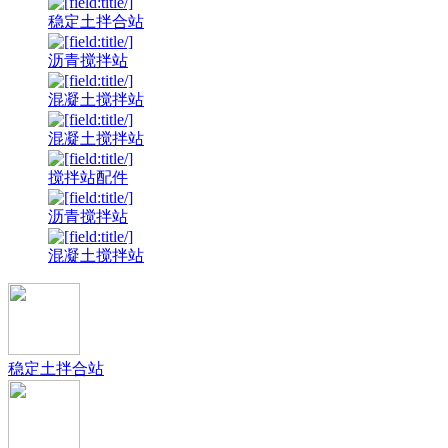
稳定土拌合站
沥青搅拌站
混凝土搅拌站
混凝土搅拌站
搅拌站配件
沥青搅拌站
混凝土搅拌站
稳定土拌合站