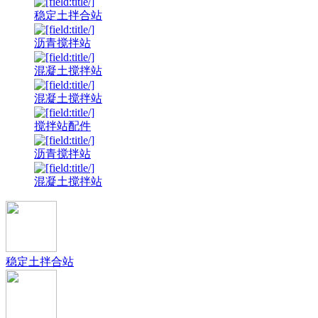
稳定土拌合站
沥青搅拌站
混凝土搅拌站
混凝土搅拌站
搅拌站配件
沥青搅拌站
混凝土搅拌站
稳定土拌合站