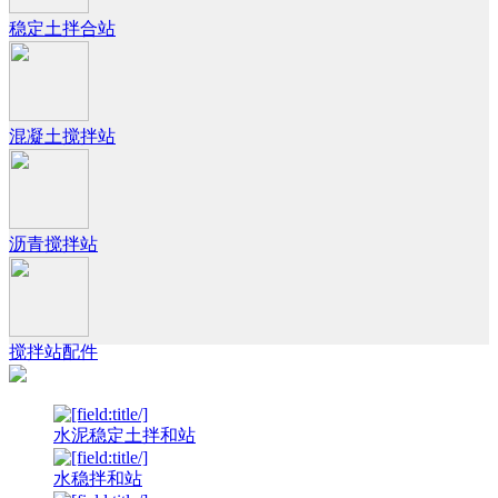
稳定土拌合站
混凝土搅拌站
沥青搅拌站
搅拌站配件
水泥稳定土拌和站
水稳拌和站