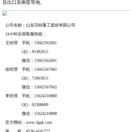
且出口东南亚等地。
公司名称：山东贝特重工股份有限公司
24小时全国客服热线：
王经理 手机：15662562601
QQ：85382612
微信：15662562601
徐经理 手机：15662567602
QQ：75903813
微信：15662567602
李经理 手机：15624210888
QQ：82308689
微信：15624210888
官方网站：www.3gqk.com
座 机：0536-4101777