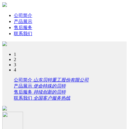
公司简介
产品展示
售后服务
联系我们
1
2
3
4
公司简介
山东贝特重工股份有限公司
产品展示
使命特殊的贝特
售后服务
持续创新的贝特
联系我们
全国客户服务热线