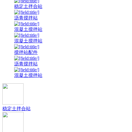
稳定土拌合站
沥青搅拌站
混凝土搅拌站
混凝土搅拌站
搅拌站配件
沥青搅拌站
混凝土搅拌站
稳定土拌合站